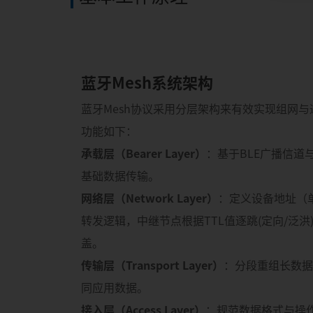
蓝牙Mesh系统架构
蓝牙Mesh协议采用分层架构来有效实现组网
功能如下：
承载层（Bearer Layer）
：基于BLE广播信道
基础数据传输。
网络层（Network Layer）
：定义设备地址（单
转发逻辑，中继节点根据TTL值逐跳(定向/泛
盖。
传输层（Transport Layer）
：分段重组长数据包
同应用数据。
接入层（Access Layer）
：规范数据格式与操