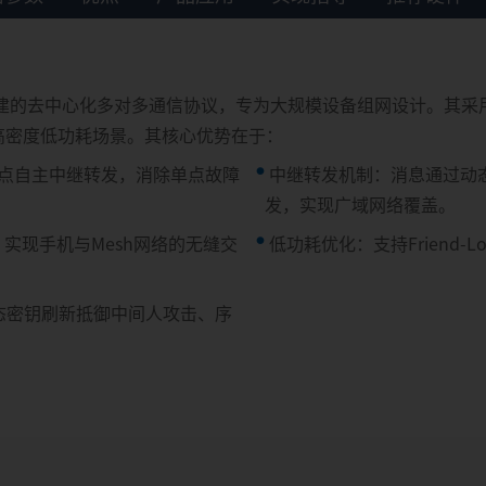
术构建的去中心化多对多通信协议，专为大规模设备组网设计。其
高密度低功耗场景。其核心优势在于：
点自主中继转发，消除单点故障
中继转发机制：消息通过动态
发，实现广域网络覆盖。
e）实现手机与Mesh网络的无缝交
低功耗优化：支持Friend-
态密钥刷新抵御中间人攻击、序