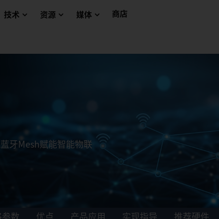
商店
技术
资源
媒体
k蓝牙Mesh赋能智能物联
格参数
优点
产品应用
实现指导
推荐硬件