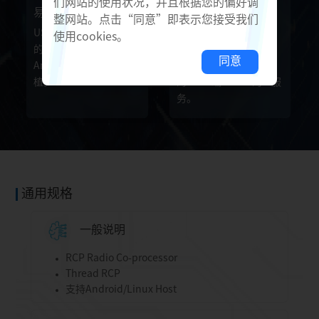
们网站的使用状况，并且根据您的偏好调
易移植
全生态支持
整网站。点击“同意”即表示您接受我们
USB和UART，配合成熟
Realtek能提供Host端
使用cookies。
的SDK，很方便地完成
RCP作为网关，对于全
同意
Android/Linux平台移
生态客人一样提供对应
植。
的Node端device的IC服
务。
通用规格
一般说明
RCP Radio Co-processor
Thread RCP
支持Android/Linux Host