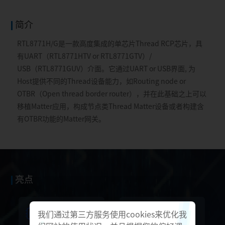
简介
RTL8771H/G是一款高度集成的单芯片Thread RCP芯片，具
有UART（RTL8771HTV or RTL8771GTV）/
USB（RTL8771GUV）介面。它通过UART or USB界面, 为
Host提供不同的Thread设备能力，如Routing node or
OTBR（Open thread border router），并在此基础之上可以
移植Matter应用，构成节点类Thread Matter设备或者构建含
有OTBR功能的Matter网关。
亮点
我们通过第三方服务使用cookies来优化我