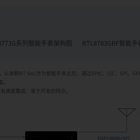
L8773G系列智能手表架构图
RTL8783GBF智能
案，以单颗BT SoC作为智能手表主控，通过SPIC、I2C、SPI、G
案。
链，具有高度集成、易于开发的特点。