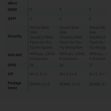
dBm)
I8080
0
0
0
QSPI
0
0
0
Secure Boot
Secure Boot
Secure Boot
SHA-
SHA-
SHA-
Security
256/AES/TRNG
256/AES/TRNG
256/AES/TRN
Flash On-The-
Flash On-The-
Flash On-The
Fly decryption
Fly decryption
Fly decryptio
400ksps, 12bits
400ksps, 12bits
400ksps, 12b
AUX ADC
6 channels
6 channels
6 channels
GPIO
26
26
27
SPI
M×2, S×2
M×2, S×2
M×2, S×2
Package
QFN40, 5×5
QFN40, 5×5
QFN40, 6×6
(mm)