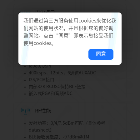
周边接口
我们通过第三方服务使用cookies来优化我
灵活的GPIO设计
们网站的使用状况，并且根据您的偏好调
硬件Keyscan和Quad-decoder
整网站。点击“同意”即表示您接受我们
嵌入式IR收发器和接收器
使用cookies。
实时计数器（RTC）
SPI主/从 ×2，定时器 ×8，I2C ×2，PWM
同意
×8，UART ×2
I8080/QSPI
400ksps，12bits，6通道AUXADC
I2S/PCM接口
内部32K RCOSC保持BLE链接
嵌入式PGA和音频ADC
RF性能
发射功率：0/4/7.5dBm可配（具体参考
datasheet）
BLE接收灵敏度：-97dBm@1M