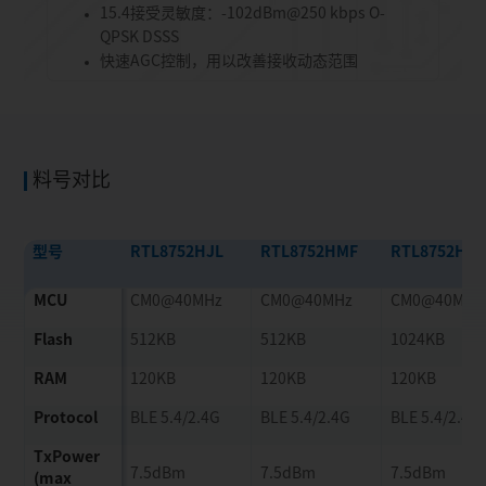
15.4接受灵敏度：-102dBm@250 kbps O-
QPSK DSSS
快速AGC控制，用以改善接收动态范围
料号对比
型号
RTL8752HJL
RTL8752HMF
RTL8752HJF
MCU
CM0@40MHz
CM0@40MHz
CM0@40MHz
Flash
512KB
512KB
1024KB
RAM
120KB
120KB
120KB
Protocol
BLE 5.4/2.4G
BLE 5.4/2.4G
BLE 5.4/2.4G
TxPower
7.5dBm
7.5dBm
7.5dBm
(max