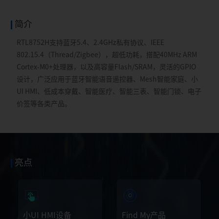
简介
RTL8752H支持蓝牙5.4、2.4GHz私有协议、IEEE
802.15.4（Thread/Zigbee），超低功耗，搭配40MHz ARM
Cortex-M0+处理器，以及高容量Flash/SRAM，灵活的GPIO
设计，广泛应用于蓝牙智能语音遥控器、Mesh智能家庭、小
UI HMI、低成本穿戴、智能医疗、智能三表、智能门锁、电子
价签等各类产品。
亮点
小UI HMI设备
Find My产品