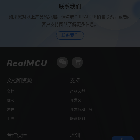
SPI
联系我们
SPI1 10MHz
SPI1 10MHz
如果您对以上产品感兴趣，请与我们REALTEK销售联系，或者向
USB
Full Speed
High Speed
客户支持团队了解更多信息。
Package (mm)
QFN32, 5x5
QFN32, 5x5
联系我们
文档和资源
支持
文档
产品选型
SDK
开发区
硬件
开发板和工具
工具
联系我们
合作伙伴
培训