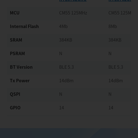
MCU
CM55 125MHz
CM55 125MHz
Internal Flash
4Mb
8Mb
SRAM
384KB
384KB
PSRAM
N
N
BT Version
BLE 5.3
BLE 5.3
Tx Power
14dBm
14dBm
QSPI
N
N
GPIO
14
14
ADC
4
4
SPI0 10MHz
SPI0 10MHz