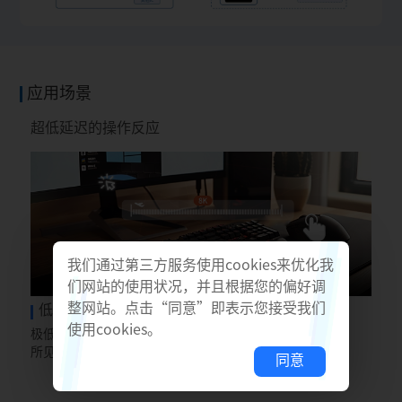
应用场景
超低延迟的操作反应
我们通过第三方服务使用cookies来优化我
们网站的使用状况，并且根据您的偏好调
整网站。点击“同意”即表示您接受我们
低延迟，高上报
使用cookies。
极低的鼠标上报延迟，上报率最高可达8K，使用者的操作
所见及所得。
同意