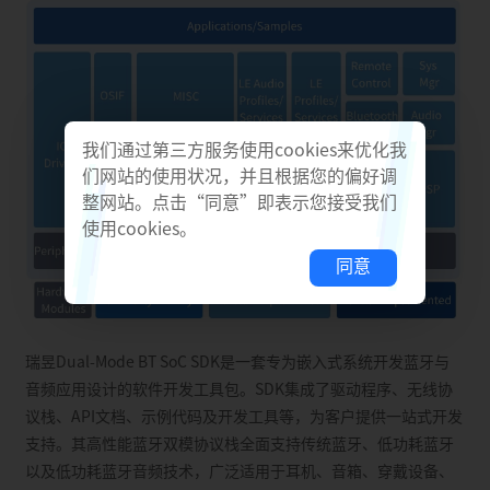
RAMless LCD
N
Y
Security Boot
Y
Y
TrustZone
N
N
TRNG
Y
Y
我们通过第三方服务使用cookies来优化我
AES-​128/​256
Y
Y
们网站的使用状况，并且根据您的偏好调
SHA-​256
N
Y
整网站。点击“同意”即表示您接受我们
使用cookies。
SM3 Encryption
N
Y
同意
A-​MIC Number
×3
×2
D-​MIC Number
×4
×4
Line-​in
2 channels
2 channel
瑞昱Dual-Mode BT SoC SDK是一套专为嵌入式系统开发蓝牙与
SPK/​DAC
Class D ×2
DAC out 
音频应用设计的软件开发工具包。SDK集成了驱动程序、无线协
议栈、API文档、示例代码及开发工具等，为客户提供一站式开发
×2
×2
Formats: Left-​justified,
Formats: Le
支持。其高性能蓝牙双模协议栈全面支持传统蓝牙、低功耗蓝牙
PCM mode-​A, PCM mode-​
PCM mode-
以及低功耗蓝牙音频技术，广泛适用于耳机、音箱、穿戴设备、