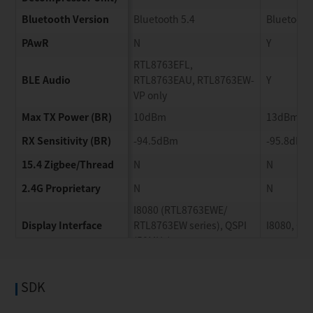
Bluetooth Version
Bluetooth 5.4
Bluetooth
PAwR
N
Y
RTL8763EFL,
BLE Audio
RTL8763EAU, RTL8763EW-​
Y
VP only
Max TX Power (BR)
10dBm
13dBm
RX Sensitivity (BR)
-​94.5dBm
-​95.8dBm
15.4 Zigbee/​Thread
N
N
2.4G Proprietary
N
N
I8080 (RTL8763EWE/​
Display Interface
RTL8763EW series), QSPI
I8080, QS
(50MHz)
Display Format
RGB565
RGB888, 
466×466, 
SDK
Display Resolution
454×454, 16bits, 60fps
800×480, 