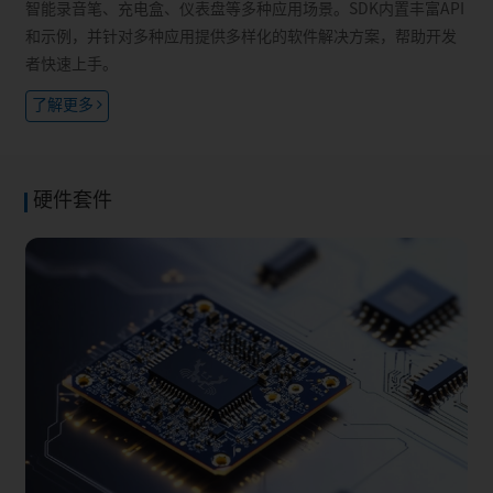
B.
B.
智能录音笔、充电盒、仪表盘等多种应用场景。SDK内置丰富API
I2S
Application sampling
Applicati
和示例，并针对多种应用提供多样化的软件解决方案，帮助开发
rate: 48KHz.
rate: 48KH
者快速上手。
Master and slave mode.
Master an
No master clock (MCLK)
No master
了解更多
output.
output.
ANC
Hybrid
N
GPIO
9/​12/​15/​38/​39/​80
38/​56
硬件套件
AUXADC
4 channels, 12bits
4 channel
×3
×3
I2C
Master/​Slave mode.
Master/​S
Max data rate at 400Kbps.
Max data 
PWM
×8
×12
×3
×3
UART
HW flow control.
HW flow co
Max baud rate at 4MHz.
Max baud 
×3
×3
SPI0: Master + Slave role
SPI0: Mast