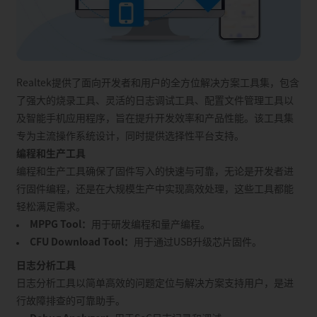
QFN40, 4×6
QFN68, 7
Package (mm)
QFN68, 7×7
QFN88, 1
aQFN76, 7×7
BGA149, 7×7
Realtek提供了面向开发者和用户的全方位解决方案工具集，包含
了强大的烧录工具、灵活的日志调试工具、配置文件管理工具以
及智能手机应用程序，旨在提升开发效率和产品性能。该工具集
专为主流操作系统设计，同时提供选择性平台支持。
编程和生产工具
编程和生产工具确保了固件写入的快速与可靠，无论是开发者进
行固件编程，还是在大规模生产中实现高效处理，这些工具都能
轻松满足需求。
MPPG Tool：
用于研发编程和量产编程。
CFU Download Tool：
用于通过USB升级芯片固件。
日志分析工具
日志分析工具以简单高效的问题定位与解决方案支持用户，是进
行故障排查的可靠助手。