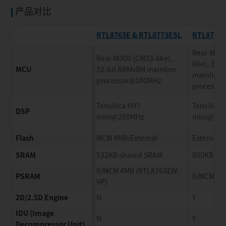
产品对比
RTL8763E & RTL8773ESL
RTL8773
Real-​M300
Real-​M300 (CM33-​like),
like), 32-
MCU
32-​bit ARMv8M mainline
mainline
processor@100MHz
processo
Tensilica HiFi
Tensilica 
DSP
mini@200MHz
mini@20
Flash
MCM 4MB/​External
External
SRAM
532KB shared SRAM
800KB sh
0/​MCM 4MB (RTL8763EW-​
PSRAM
0/​MCM 4
VP)
2D/​2.5D Engine
N
Y
IDU (Image
N
Y
Decompressor Unit)