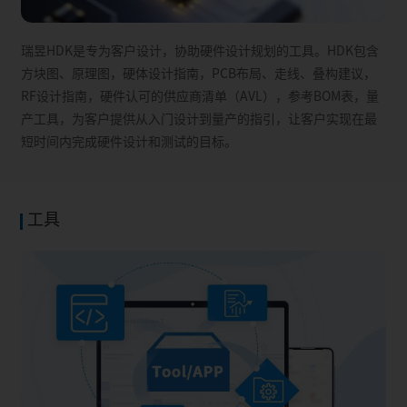
SPI
SPI1: Master only
SPI1: Mast
SPI2: Master only
SPI2: Mast
瑞昱HDK是专为客户设计，协助硬件设计规划的工具。HDK包含
×1 (RTL8763EWE/​
SDIO
×1
方块图、原理图，硬体设计指南，PCB布局、走线、叠构建议，
RTL8763EW series)
RF设计指南，硬件认可的供应商清单（AVL），参考BOM表，量
USB 2.0 (RTL8763ESE,
产工具，为客户提供从入门设计到量产的指引，让客户实现在最
USB
RTL8763EAU and
N
短时间内完成硬件设计和测试的目标。
RTL8763EW-​VC only )
SPDIF
N
N
SLEEP LED
Y
N
工具
×2 (RTL8763EWM,
SPIC
RTL8763EWE series)
×2
×4 (RTL8763EW series)
CAN Bus
N
Y
Operation
-​20~70°C
-​20~85°C
Temperature
Operation Voltage
2.8~4.5V (VBAT)
2.8~4.5V 
QFN50, 4×6