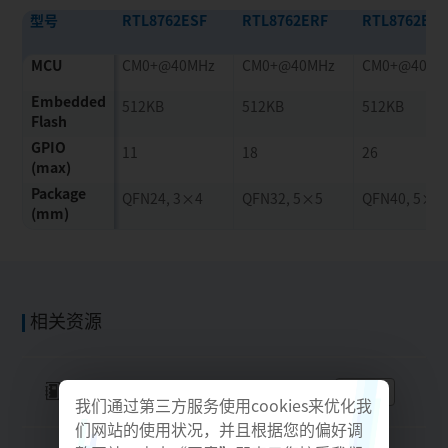
型号
RTL8762ESF
RTL8762ERF
RTL8762EJF
MCU
CM0+@40MHz
CM0+@40MHz
CM0+@40MH
Embedded
512KB
512KB
512KB
Flash
GPIO
11
18
26
(max)
Package
QFN24, 3×4
QFN32, 5×5
QFN40, 5×5
(mm)
相关资源
文档
查看
我们通过第三方服务使用cookies来优化我
们网站的使用状况，并且根据您的偏好调