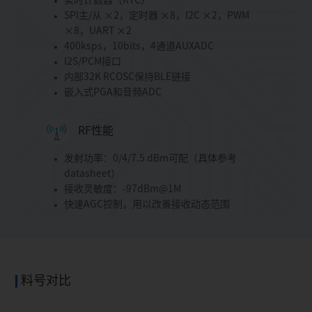
实时计数器（RTC）
SPI主/从 ×2，定时器 ×8，I2C ×2，PWM
×8，UART ×2
400ksps，10bits，4通道AUXADC
I2S/PCM接口
内部32K RCOSC保持BLE链接
嵌入式PGA和音频ADC
RF性能
发射功率：0/4/7.5 dBm可配（具体参考
datasheet）
接收灵敏度：-97dBm@1M
快速AGC控制，用以改善接收动态范围
料号对比