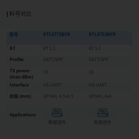
料号对比
型号
RTL8773BFR
RTL8753BFR
BT
BT 5.1
BT 5.1
Profile
GATT/SPP
GATT/SPP
TX power
10
10
(max dBm)
Interface
HS-UART
HS-UART
封装 (mm)
QFN46, 4.5x6.5
QFN40, 4x6
Applications
数据透传
数据透传