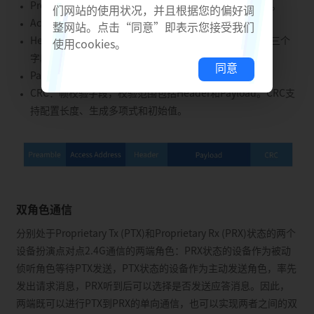
Preamble：长度可配置，多字节时每个字节的内容相同。
们网站的使用状况，并且根据您的偏好调
Access Address：用于设备过滤，长度和内容可配置。
整网站。点击“同意”即表示您接受我们
Header：包含Header Prefix、Length和Header Suffix三个
使用cookies。
字段，每个字段的长度和内容都可以独立配置。
同意
Payload：长度可变，由Header里的Length字段指定。
CRC：帧校验字段，校验范围包括Header和Payload。CRC支
持配置长度、生成多项式和初始值。
双角色通信
分别处于Proprietary Tx (PTX)和Proprietary Rx (PRX)状态的两个
设备扮演点对点2.4G通信的两端角色：PRX状态的设备作为被动
侦听角色等待PTX发送，PTX状态的设备作为主动发送角色，率先
发出请求消息，PRX听到后可以选择是否发送应答消息。因此，
两端既可以进行PTX到PRX的单向通信，也可以实现两者之间的双