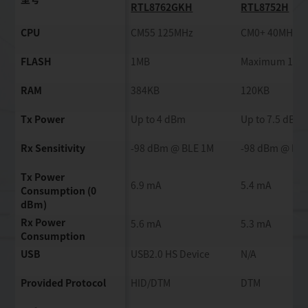
型号
RTL8762GKH
RTL8752H
CPU
CM55 125MHz
CM0+ 40MHz
FLASH
1MB
Maximum 1MB
RAM
384KB
120KB
Tx Power
Up to 4 dBm
Up to 7.5 dBm
Rx Sensitivity
-98 dBm @ BLE 1M
-98 dBm @ BL
Tx Power
6.9 mA
5.4 mA
Consumption (0
dBm)
Rx Power
5.6 mA
5.3 mA
Consumption
USB
USB2.0 HS Device
N/A
Provided Protocol
HID/DTM
DTM