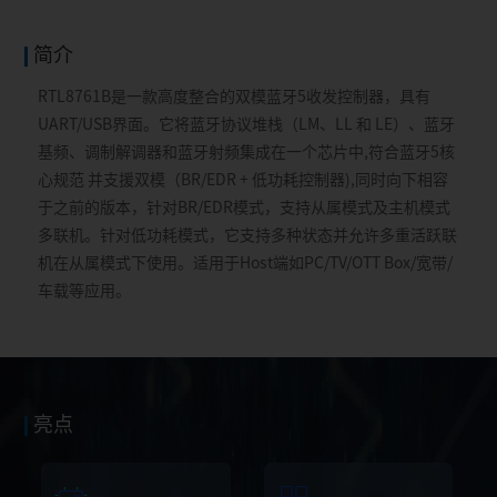
简介
RTL8761B是一款高度整合的双模蓝牙5收发控制器，具有
UART/USB界面。它将蓝牙协议堆栈（LM、LL 和 LE）、蓝牙
基频、调制解调器和蓝牙射频集成在一个芯片中,符合蓝牙5核
心规范 并支援双模（BR/EDR + 低功耗控制器),同时向下相容
于之前的版本，针对BR/EDR模式，支持从属模式及主机模式
多联机。针对低功耗模式，它支持多种状态并允许多重活跃联
机在从属模式下使用。适用于Host端如PC/TV/OTT Box/宽带/
车载等应用。
亮点