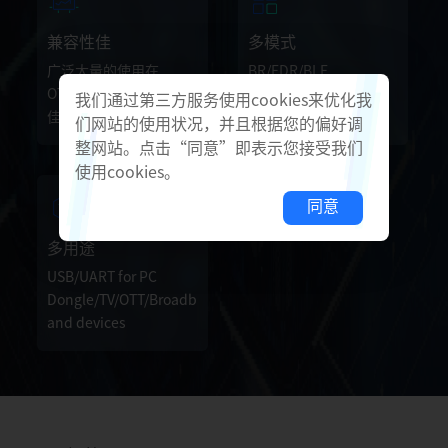
兼容性佳
多模式
广泛大量的使用在
BR/EDR/BLE
OTT/PC等设备，兼容性
Master/Slave Mode
我们通过第三方服务使用cookies来优化我
佳。
们网站的使用状况，并且根据您的偏好调
整网站。点击“同意”即表示您接受我们
使用cookies。
同意
多用途
USB/UART for PC
Dongle/TV/OTT/Broadb
and devices