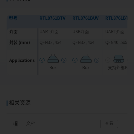
型号
RTL8761BTV
RTL8761BUV
RTL8761BTE
介面
UART介面
USB介面
UART介面
封装 (mm)
QFN32, 4x4
QFN32, 4x4
QFN40, 5x5
Applications
带
电视
PC dongle
Box
电视
宽带
Box
电视
支持外部PA
宽带
P
B
相关资源
文档
查看