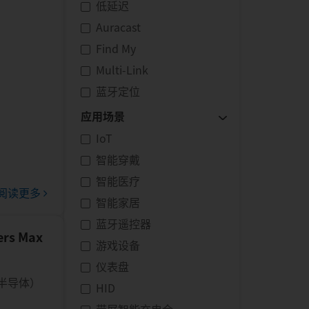
低延迟
Auracast
Find My
Multi-Link
蓝牙定位
应用场景
IoT
智能穿戴
智能医疗
阅读更多
智能家居
蓝牙遥控器
rs Max
游戏设备
仪表盘
（瑞昱半导体）
HID
会