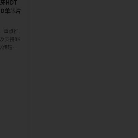
牙HDT
ID单芯片
果，重点推
及支持8K
数据传输
进阶人机接