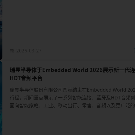
2026-03-27
瑞昱半导体于Embedded World 2026展示新一代
HDT音频平台
瑞昱半导体股份有限公司圆满结束在Embedded World 20
行程，期间重点展示了一系列智能连接、蓝牙及HDT音频
面向智能家庭、工业、移动出行、零售、音频以及更广泛
用。为期三天的展会中，瑞昱通过多样化的现场演示与客
分展现其最新平台如何助力打造由人工智能驱动的高带宽
接未来，并协助设备厂商加速产品上市时程。