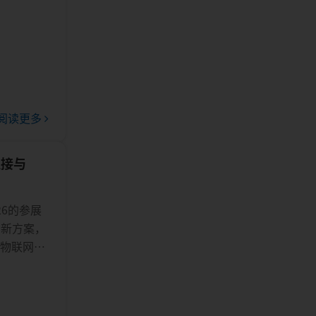
阅读更多
连接与
26的参展
创新方案，
的物联网应
户交流，充
、高可靠连