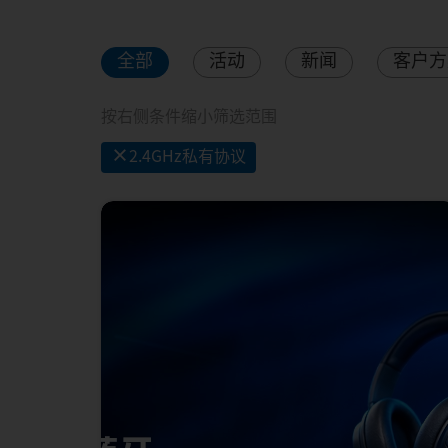
全部
活动
新闻
客户方
按右侧条件缩小筛选范围
×
2.4GHz私有协议