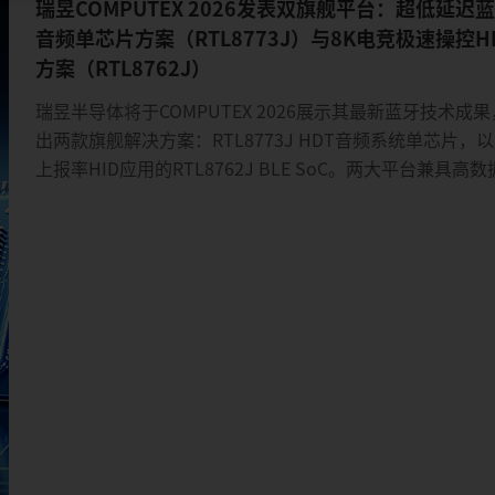
瑞昱COMPUTEX 2026发表双旗舰平台：超低延迟蓝
音频单芯片方案（RTL8773J）与8K电竞极速操控H
方案（RTL8762J）
瑞昱半导体将于COMPUTEX 2026展示其最新蓝牙技术成
出两款旗舰解决方案：RTL8773J HDT音频系统单芯片，以
上报率HID应用的RTL8762J BLE SoC。两大平台兼具高
率、超低延迟与优异能效，全面满足次世代音频、电竞及
口装置的应用需求。