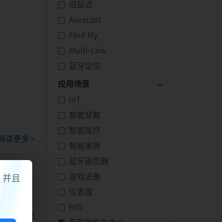
低延迟
Auracast
Find My
Multi-Link
蓝牙定位
应用场景
IoT
智能穿戴
智能医疗
阅读更多
智能家居
蓝牙遥控器
游戏设备
，并且
博览中心举
仪表盘
61。本次
HID
遥控等解决