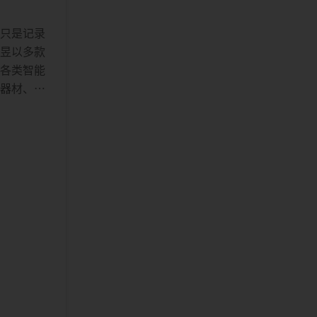
不只是记录
瑞昱以多款
于各类智能
身器材、智