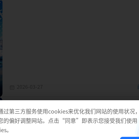
2026-03-27
瑞昱AWE中国家电及消费电子博览会展前预告
通过第三方服务使用cookies来优化我们网站的使用状况
瑞昱半导体于2026年3月12日至14日，参加在上海新国际
您的偏好调整网站。点击“同意”即表示您接受我们使用
行的中国家电及消费电子博览会（AWE），展位编号W3-3F
ies。
瑞昱展出多项蓝牙技术，除了蓝牙智能骑乘与UWB指向性