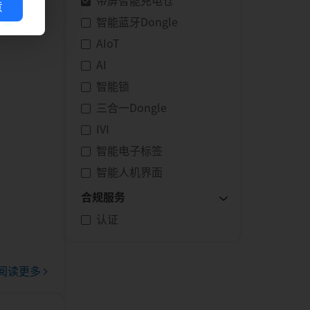
带屏智能充电仓
意
用瑞昱专有
智能蓝牙Dongle
）。
AIoT
AI
智能锁
三合一Dongle
IVI
智能电子标签
智能人机界面
合规服务
认证
阅读更多