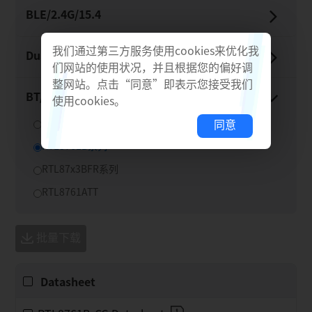
BLE/​2.4G/​15.4
我们通过第三方服务使用cookies来优化我
Dual-​Mode BT
们网站的使用状况，并且根据您的偏好调
整网站。点击“同意”即表示您接受我们
BT/​Thread Adaptor
使用cookies。
RTL8761C系列
同意
RTL8761B系列
RTL87x3BFR系列
RTL8761ATT
批量下载
Datasheet