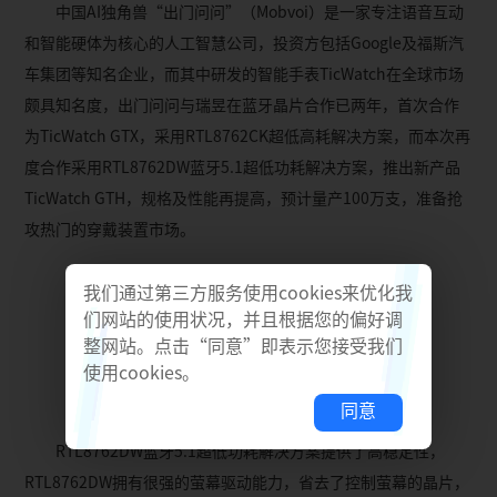
中国AI独角兽“出门问问”（Mobvoi）是一家专注语音互动
和智能硬体为核心的人工智慧公司，投资方包括Google及福斯汽
车集团等知名企业，而其中研发的智能手表TicWatch在全球市场
颇具知名度，出门问问与瑞昱在蓝牙晶片合作已两年，首次合作
为TicWatch GTX，采用RTL8762CK超低高耗解决方案，而本次再
度合作采用RTL8762DW蓝牙5.1超低功耗解决方案，推出新产品
TicWatch GTH，规格及性能再提高，预计量产100万支，准备抢
攻热门的穿戴装置市场。
我们通过第三方服务使用cookies来优化我
们网站的使用状况，并且根据您的偏好调
整网站。点击“同意”即表示您接受我们
使用cookies。
同意
RTL8762DW蓝牙5.1超低功耗解决方案提供了高稳定性，
RTL8762DW拥有很强的萤幕驱动能力，省去了控制萤幕的晶片，