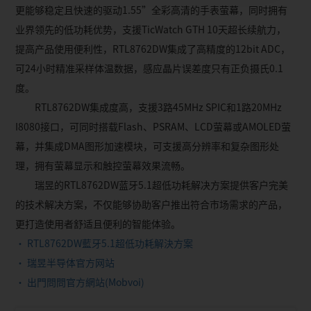
更能够稳定且快速的驱动1.55”全彩高清的手表萤幕，同时拥有
业界领先的低功耗优势，支援TicWatch GTH 10天超长续航力，
提高产品使用便利性，RTL8762DW集成了高精度的12bit ADC，
可24小时精准采样体温数据，感应晶片误差度只有正负摄氏0.1
度。
RTL8762DW集成度高，支援3路45MHz SPIC和1路20MHz
I8080接口，可同时搭载Flash、PSRAM、LCD萤幕或AMOLED萤
幕，并集成DMA图形加速模块，可支援高分辨率和复杂图形处
理，拥有萤幕显示和触控萤幕效果流畅。
瑞昱的RTL8762DW蓝牙5.1超低功耗解决方案提供客户完美
的技术解决方案，不仅能够协助客户推出符合市场需求的产品，
更打造使用者舒适且便利的智能体验。
• RTL8762DW藍牙5.1超低功耗解決方案
• 瑞昱半导体官方网站
• 出門問問官方網站(Mobvoi)