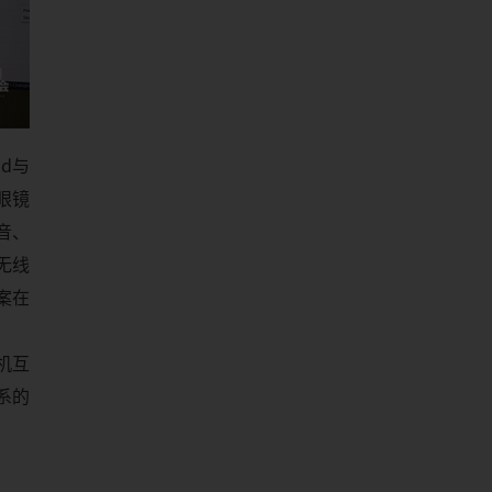
d与
眼镜
音、
无线
案在
机互
系的