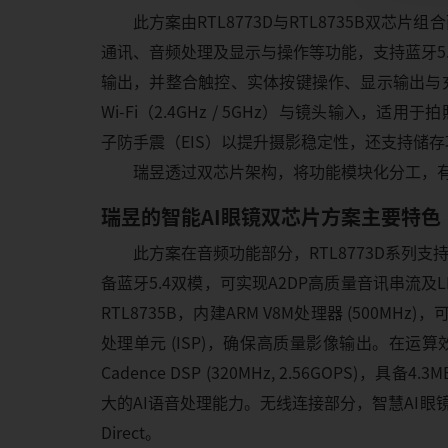
此方案由RTL8773D与RTL8735B双芯
通讯、音频处理及显示与操作等功能，支持蓝牙5
输出，并整合触控、实体按键操作、显示输出与充
Wi-Fi（2.4GHz / 5GHz）与镜头输入
子防手震（EIS）以提升摄影稳定性，还支持储
瑞昱透过双芯片架构，将功能模块化分工，
瑞昱的智能AI眼镜双芯片方案主要特色
此方案在音频功能部分，RTL8773D系列支持环
备蓝牙5.4双模，可实现A2DP高质量音讯串流及
RTL8735B，内建ARM V8M处理器 (500MHz
处理单元 (ISP)，确保高质量影像输出。在运算效能部
Cadence DSP (320MHz, 2.56GOPS)，具
大的AI语音处理能力。无线连接部分，智慧AI眼镜支持BT C
Direct。