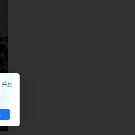
，并且
意