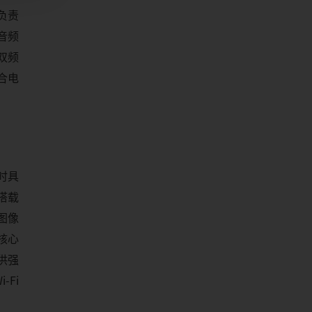
要负责
音频
双频
整合电
同时具
搭载
4图像
双核心
提供强
-Fi