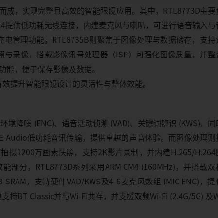
片组合而成，实现完整且高效的智能眼镜应用。其中，RTL8773D主
.4提供低功耗无线连接，内建麦克风与喇叭，可进行语音输入与
电管理功能。RTL8735B则聚焦于图像处理与数据储存，支持
，适用于拍照与录像，搭载影像讯号处理器（ISP）可强化图像质量，并
存功能，便于保存影像及数据。
有效提升智能眼镜设计的灵活性与整体效能。
境降噪 (ENC)、语音活动侦测 (VAD)、关键词辨识 (KWS)，
LE Audio低功耗音讯传输，提供卓越的声音体验。而图像处理则
)，可拍摄1200万画素快照，支持2K影片录制，并内建H.265/H.26
分，RTL8773D系列采用ARM CM4 (160MHz)，并搭载
备4.3MB SRAM，支持硬件VAD/KWS及4-6麦克风数组 (MIC ENC)，
lassic并与Wi-Fi共存，并支援双频Wi-Fi (2.4G/5G) 及Wi