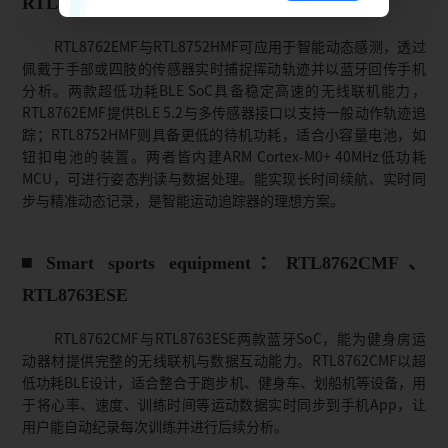
RTL8752HMF
RTL8762EMF与RTL8752HMF可应用于智能动态感测，透过
佩戴于手部或四肢的传感器实时捕捉挥动轨迹并以蓝牙回传手机
分析。两款超低功耗BLE SoC具备稳定高速的无线联机能力，
RTL8762EMF提供BLE 5.2与多传感器接口以支持一般动作轨迹追
踪；RTL8752HMF则具备更低的待机功耗，适合小容量电池，如
钮扣电池的装置。两者皆内建ARM Cortex-M0+ 40MHz低功耗
MCU，可进行姿态判读与数据处理。能实现长时间续航、实时同
步与精准动态记录，是智能运动追踪器的理想方案。
Smart sports equipment：RTL8762CMF、
RTL8763ESE
RTL8762CMF与RTL8763ESE两款蓝牙SoC，能为健身房运
动器材提供完整的无线联机与数据互动能力。RTL8762CMF以超
低功耗BLE设计，适合整合于跑步机、健身车、划船机等设备，用
于将心率、速度、训练时间等运动数据实时同步到手机App，让
用户能自动纪录每次训练并进行后续分析。