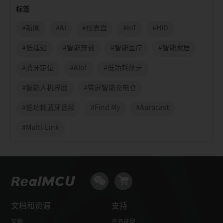
标签
#新闻
#AI
#仪表盘
#IoT
#HID
#低延迟
#智能穿戴
#智能医疗
#智能家居
#蓝牙定位
#AIoT
#低功耗蓝牙
#智能人机界面
#带屏智能充电仓
#低功耗蓝牙音频
#Find My
#Auracast
#Multi-Link
文档和资源
支持
文档
产品选型