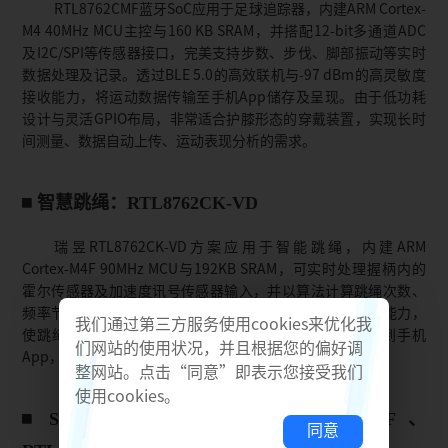
RTL8762CMF蓝牙SoC应用于足球追踪器，内建ARM Cortex-
M4 40MHz MCU主控与160 KB SRAM，并搭配12-bit多通道ADC
及I2C/SPI等传感器接口，完美支持步数、步伐、脚部振动等实时
数据处理及记录。透过BLE 5.0的高效联机与-97 dBm的高灵敏度
接收能力，将运动数据传输至手机App储存及呈现。由于低功耗
设计与灵活GPIO布局，非常适合护膝形态的穿戴装置，实现长时
间测量、数据自动上传、运动表现分析的需求。
智慧跳绳：RTL8762CK-VD
瑞昱RTL8762CK-VD方案应用于智能跳绳，内建ARM
Cortex-M4F 90MHz MCU与192KB SRAM，可实时处理握柄内的
霍尔传感器及加速度讯号传感器输入，并以算法计算跳绳次数、
频率节奏以及趋屏能力。RTL8762CK-VD具有蓝牙5.2联机能力，
我们通过第三方服务使用cookies来优化我
使跳绳装置能精准记录并快速且稳定地将运动记录同步到手机
们网站的使用状况，并且根据您的偏好调
App，让使用者立即得知训练成效的分析报告。
整网站。点击“同意”即表示您接受我们
使用cookies。
Smart motion sensing：RTL8762EMF、
同意