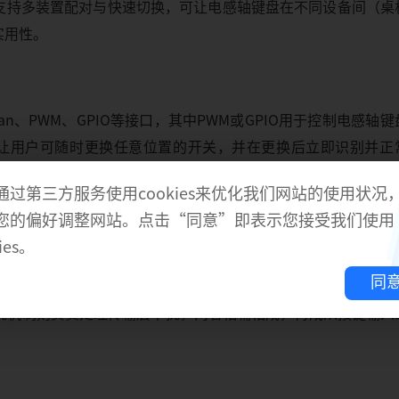
支持多装置配对与快速切换，可让电感轴键盘在不同设备间（桌
实用性。
yscan、PWM、GPIO等接口，其中PWM或GPIO用于控制电感轴
功能，让用户可随时更换任意位置的开关，并在更换后立即识别并正
通过第三方服务使用cookies来优化我们网站的使用状况
您的偏好调整网站。点击“同意”即表示您接受我们使用
ies。
低功耗表现，能通过睡眠与唤醒管理等省电机制，让电感轴键盘在长
同
并确保输入稳定。在抗干扰方面，电感轴键盘的自适应校准功能
抗干扰机制则负责处理传输层干扰，两者相辅相成，构成从按键输入