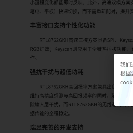
小键程变化都能即时反映。此外，高速双模方案
笔电、平板）快速切换，而不需重新配对，提升
丰富接口支持个性化功能
RTL8762GKH高速三模方案具备SPI、Ke
RGB灯效；Keyscan则应用于全键热插拔
作。
我们
强抗干扰与超低功耗
根据
cook
RTL8762GKH高回报率方案兼具出色的
维持高精度感测与高回报频率的同时，延长续航
除输入层干扰，而RTL8762GKH的无线通讯
据传输的全程稳定。
瑞昱完善的开发支持