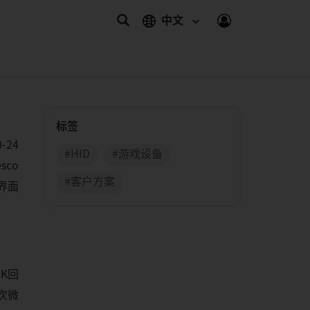
中文
标签
0-24
#HID
#游戏设备
co
#客户方案
界面
8K回
次微