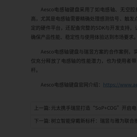
Aesco电感轴键盘采用了如电感轴、无
高，尤其是电感轴需要精确处理感测信号、触发点调
定的硬件平台，还配备完整的SDK与开发支持，
确保产品性能、稳定性与使用体验达到市场要求
Aesco电感轴键盘与瑞昱方案的合作案例
仅充分释放了电感轴的性能潜力，也为使用者带
杆。
Aesco电感轴键盘官网介绍：
https://www.a
上一篇: 元太携手瑞昱打造“SoP+COG”开
下一篇: 树立智能穿戴新标杆：瑞昱与雅为联