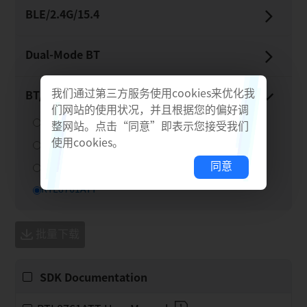
BLE/​2.4G/​15.4
Dual-​Mode BT
我们通过第三方服务使用cookies来优化我
BT/​Thread Adaptor
们网站的使用状况，并且根据您的偏好调
RTL8761C系列
整网站。点击“同意”即表示您接受我们
使用cookies。
RTL8761B系列
同意
RTL87x3BFR系列
RTL8761ATT
批量下载
SDK Documentation