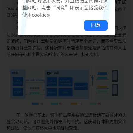
们网站的使用状况，并且根据您的偏好调
为了进一步优化性能和能效，RTL8761C特别集成了用于LE
整网站。点击“同意”即表示您接受我们
Audio的LC3编解码器。同样支持通过时分复用的方式，使两个
使用cookies。
CIS链接共享同一PCM接口，实现高效的音频传输。
如下是两个典型的应用场景：
同意
在汽车上，驾驶员可以同时接通两路电话并快速在它们之间
切换。这项功能提供了更大的灵活性和便利性，尤其是在重要通
话期间，因为它让驾驶员能够同时管理两个对话，而不需要每次
都断线并重新连接。这种配置对于需要频繁处理通话的商务人士
或任何在行驶中需要接听电话的人来说，特别实用。
在一辆摩托车上，骑手和后座乘客通过连接到车载蓝牙的头
盔实现对话，可以避免外部噪声的干扰。这使骑行体验更加安全
和舒适，使他们在移动中也能轻松交流。