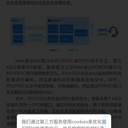
应和高清音频流的应用具有显着优势。
Host通过HCI接口与RTL8761C进行HCI信令交互，建立
eSCO或者ISO链路。链路建立之后Host通过PCM/I2S接口与
RTL8761C进行音频数据交互。RTL8761C对从Host端收到的音频
数据进行编码，然后把编码后的数据发送到空中。同时，
RTL8761C从空中接收数据，对数据解码，然后通过PCM/I2S接口
发送解码后的数据给Host。
此外，RTL8761C支持通过时分复用技术，使最多两个eSCO
链接共享同一个PCM接口。通过时间片的划分，两个音频流能够
在同一PCM通道上传输，芯片负责调度和时间片的分配，以确保
音质稳定并避免冲突。这种时间片分配方法有效提升了现有PCM
我们通过第三方服务使用cookies来优化我
通道的利用率，减少了对额外硬件资源的需求。