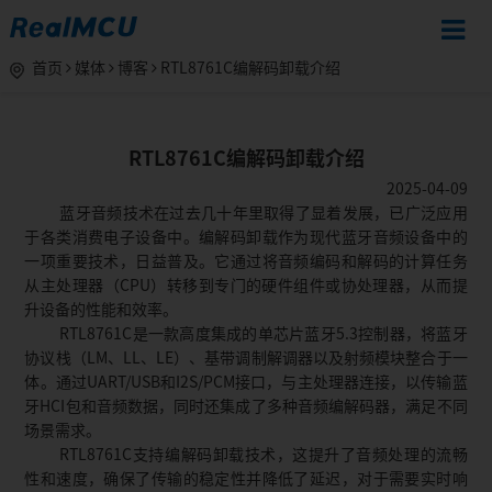
首页
媒体
博客
RTL8761C编解码卸载介绍
RTL8761C编解码卸载介绍
2025-04-09
蓝牙音频技术在过去几十年里取得了显着发展，已广泛应用
于各类消费电子设备中。编解码卸载作为现代蓝牙音频设备中的
一项重要技术，日益普及。它通过将音频编码和解码的计算任务
从主处理器（CPU）转移到专门的硬件组件或协处理器，从而提
升设备的性能和效率。
RTL8761C是一款高度集成的单芯片蓝牙5.3控制器，将蓝牙
协议栈（LM、LL、LE）、基带调制解调器以及射频模块整合于一
体。通过UART/USB和I2S/PCM接口，与主处理器连接，以传输蓝
牙HCI包和音频数据，同时还集成了多种音频编解码器，满足不同
场景需求。
RTL8761C支持编解码卸载技术，这提升了音频处理的流畅
性和速度，确保了传输的稳定性并降低了延迟，对于需要实时响