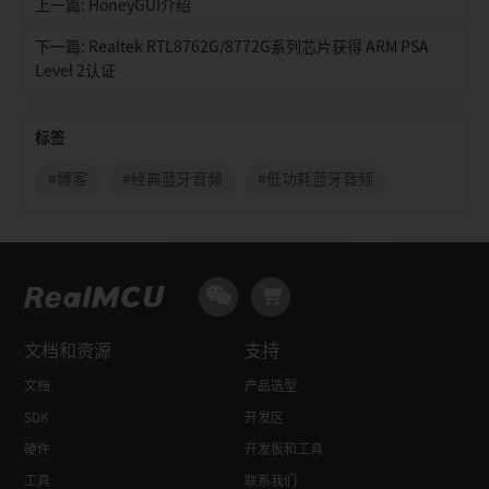
上一篇: HoneyGUI介绍
下一篇: Realtek RTL8762G/8772G系列芯片获得 ARM PSA
Level 2认证
标签
#博客
#经典蓝牙音频
#低功耗蓝牙音频
文档和资源
支持
文档
产品选型
SDK
开发区
硬件
开发板和工具
工具
联系我们