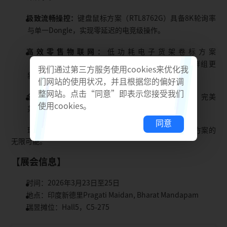
极致流畅操控：
键盘鼠标方案（RTL8762G）具备8K轮询率
与单一Dongle，实现零延迟的电竞级操作。
高效零售物联网：
低功耗电子货架卷标方案
（RTL8752H），支持高安全双向通信，秒速完成群组更
我们通过第三方服务使用cookies来优化我
新。
们网站的使用状况，并且根据您的偏好调
整网站。点击“同意”即表示您接受我们
全能穿戴核心：
高阶智能手表单芯片（RTL8783G），完美
使用cookies。
兼顾高速Wi-Fi影音串流与极致续航。
同意
瑞昱诚挚邀请您亲临现场，与我们一同探索蓝牙创新方案的
无限可能。
【展会信息】
时间：2026年3月23日至25日
地点：印度新德里Pragati Maidan, Bharat Mandapam
瑞昱摊位：Hall5，C5-275