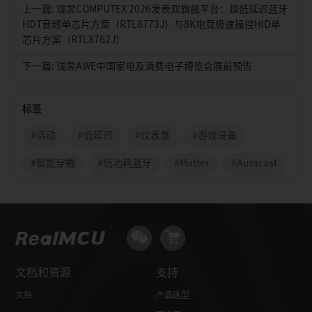
上一篇: 瑞昱COMPUTEX 2026发表双旗舰平台：超低延迟蓝牙
HDT音频单芯片方案（RTL8773J）与8K电竞极速操控HID单
芯片方案（RTL8762J）
下一篇: 瑞昱AWE中国家电及消费电子博览会展前预告
标签
#活动
#低延迟
#仪表盘
#游戏设备
#智能穿戴
#低功耗蓝牙
#Matter
#Auracast
文档和资源
支持
文档
产品选型